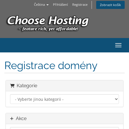
Čeština
Přihlášení
Registrace
Zobrazit košík
Přepn
Registrace domény
Kategorie
Akce