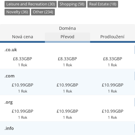
Leisure and Recreation (30)
Shopping (58)
Real Estate (18)
Novelty (36)
Other (234)
Doména
Nová cena
Převod
Prodloužení
.co.uk
£8.33GBP
£8.33GBP
£8.33GBP
1 Rok
1 Rok
1 Rok
.com
£10.99GBP
£10.99GBP
£10.99GBP
1 Rok
1 Rok
1 Rok
.org
£10.99GBP
£10.99GBP
£10.99GBP
1 Rok
1 Rok
1 Rok
.info