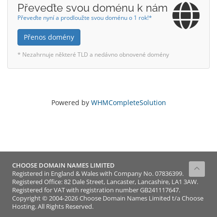
Převeďte svou doménu k nám
Převeďte nyní a prodloužte svou doménu o 1 rok!*
Přenos domény
* Nezahrnuje některé TLD a nedávno obnovené domény
Powered by
WHMCompleteSolution
CHOOSE DOMAIN NAMES LIMITED
Registered in England & Wales with Company No. 07836399.
Registered Office: 82 Dale Street, Lancaster, Lancashire, LA1 3AW.
Registered for VAT with registration number GB241117647.
Copyright © 2004-2026 Choose Domain Names Limited t/a Choose
Hosting. All Rights Reserved.