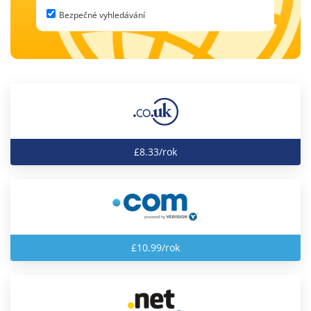
Bezpečné vyhledávání
£8.33/rok
£10.99/rok