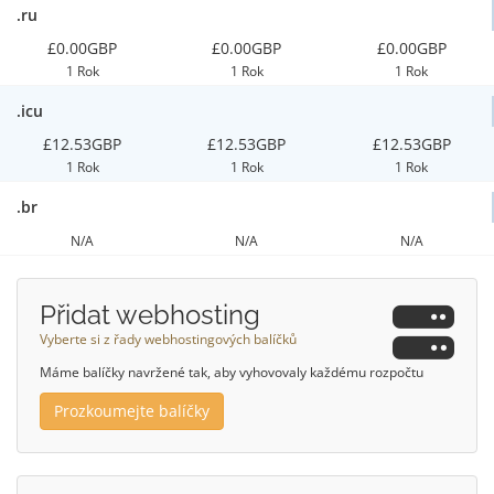
.ru
£0.00GBP
£0.00GBP
£0.00GBP
1 Rok
1 Rok
1 Rok
.icu
£12.53GBP
£12.53GBP
£12.53GBP
1 Rok
1 Rok
1 Rok
.br
N/A
N/A
N/A
Přidat webhosting
Vyberte si z řady webhostingových balíčků
Máme balíčky navržené tak, aby vyhovovaly každému rozpočtu
Prozkoumejte balíčky