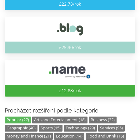
£22.78/rok
£25.30/rok
£12.88/rok
Procházet rozšíření podle kategorie
Popular (27)
Arts and Entertainment (18)
Business (32)
Geographic (40)
Sports (15)
Technology (29)
Services (95)
Money and Finance (21)
Education (14)
Food and Drink (15)