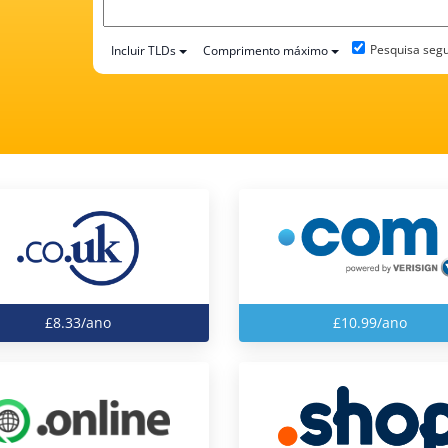
Pesquisa seg
Incluir TLDs
Comprimento máximo
£8.33/ano
£10.99/ano