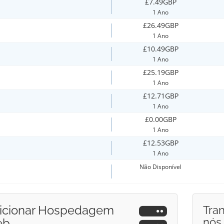
£7.49GBP
1 Ano
£26.49GBP
1 Ano
£10.49GBP
1 Ano
£25.19GBP
1 Ano
£12.71GBP
1 Ano
£0.00GBP
1 Ano
£12.53GBP
1 Ano
Não Disponível
icionar Hospedagem
Tran
nós
eb