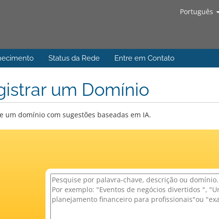
Português
hecimento
Status da Rede
Entre em Contato
gistrar um Domínio
e um domínio com sugestões baseadas em IA.