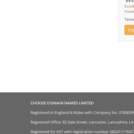
Escol
hosp
Temos
Ex
CHOOSE DOMAIN NAMES LIMITED
Registered in England & Wales with Company No. 0783639
Registered Office: 82 Dale Street, Lancaster, Lancashire, L
Registered for VAT with registration number GB241117647