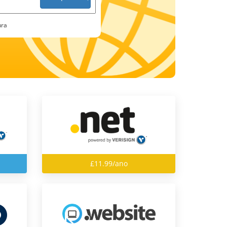
ura
£11.99/ano