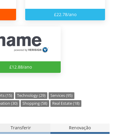
£22.78/ano
£12.88/ano
ts (15)
Technology (29)
Services (95)
ation (30)
Shopping (58)
Real Estate (18)
Transferir
Renovação