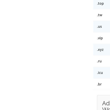
.top
.tw
.us
.vip
.xyz
.ru
.icu
.br
Ad
W