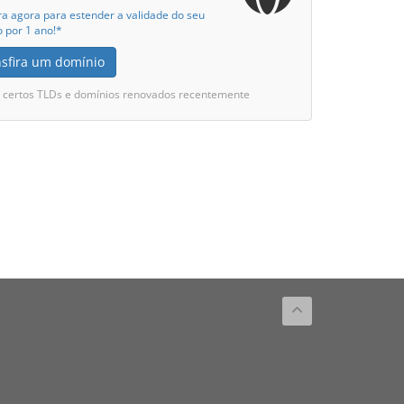
ra agora para estender a validade do seu
 por 1 ano!*
nsfira um domínio
i certos TLDs e domínios renovados recentemente