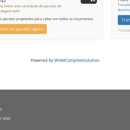
Transfi
ha entre uma variedade de pacotes de
domínio
edagem web
 pacotes projetados para caber em todos os orçamentos
Tra
plore os pacotes agora
* Exclu
Powered by
WHMCompleteSolution
9.
A1 3AW.
.