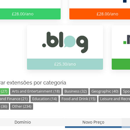
£28.00/ano
£28.00/ano
£25.30/ano
ar extensões por categoria
 (27)
Arts and Entertainment (18)
Business (32)
Geographic (40)
Spor
nd Finance (21)
Education (14)
Food and Drink (15)
Leisure and Recre
 (36)
Other (234)
Domínio
Novo Preço