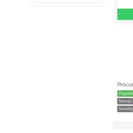
Procur
Popular
Money a
Novelty