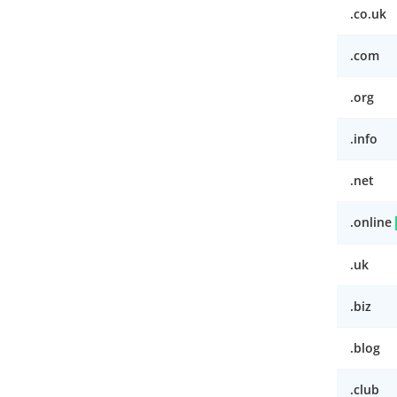
.co.uk
.com
.org
.info
.net
.online
.uk
.biz
.blog
.club