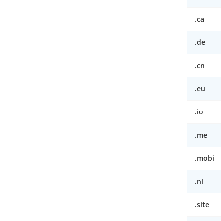
.ca
.de
.cn
.eu
.io
.me
.mobi
.nl
.site